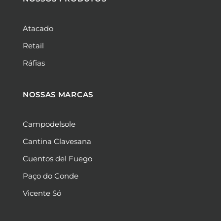
o
g
a
d
o
r
p
i
k
a
p
n
Atacado
m
Retail
Ráfias
NOSSAS MARCAS
Campodelsole
Cantina Clavesana
Cuentos del Fuego
Paço do Conde
Vicente Só