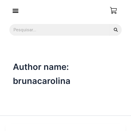
Ir
para
o
conteúdo
Pesquisar
Author name:
brunacarolina