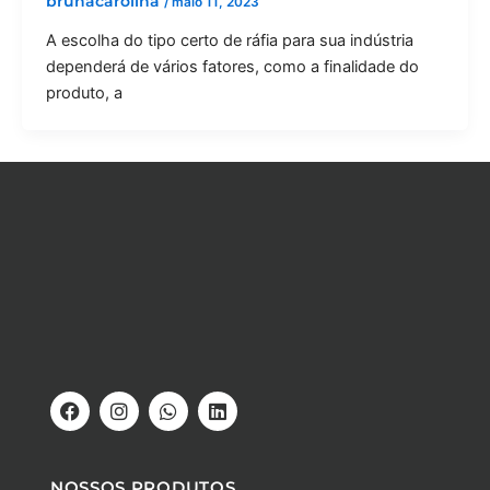
brunacarolina
/
maio 11, 2023
A escolha do tipo certo de ráfia para sua indústria
dependerá de vários fatores, como a finalidade do
produto, a
F
I
W
L
a
n
h
i
c
s
a
n
e
t
t
k
b
a
s
e
NOSSOS PRODUTOS