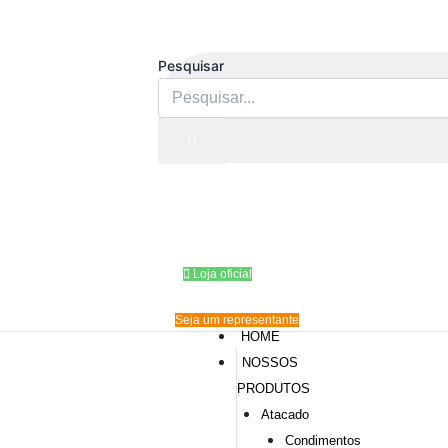
Ir
para
o
Pesquisar
conteúdo
Loja oficial
Seja um representante
HOME
NOSSOS
PRODUTOS
Atacado
Condimentos