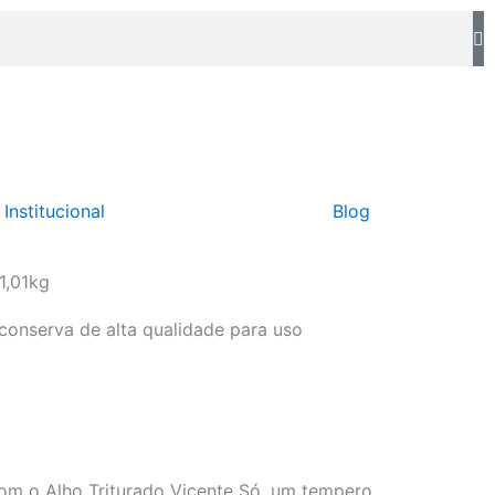
Institucional
Blog
1,01kg
conserva de alta qualidade para uso
com o Alho Triturado Vicente Só, um tempero