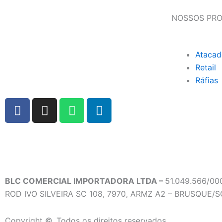
NOSSOS PR
Atacad
Retail
Ráfias
F
I
W
L
a
n
h
i
c
s
a
n
e
t
t
k
b
a
s
e
o
g
a
d
o
r
p
i
BLC COMERCIAL IMPORTADORA LTDA –
51.049.566/00
k
a
p
n
ROD IVO SILVEIRA SC 108, 7970, ARMZ A2 – BRUSQUE/S
m
Copyright ©. Todos os direitos reservados.