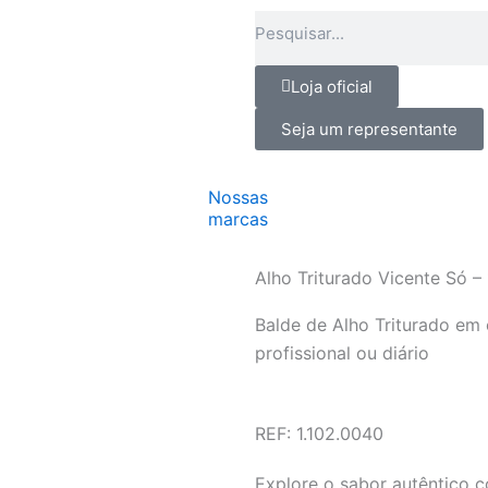
Pesquisar
Loja oficial
Seja um representante
Nossas
marcas
Alho Triturado Vicente Só – 
Balde de Alho Triturado em 
profissional ou diário
REF: 1.102.0040
Explore o sabor autêntico 