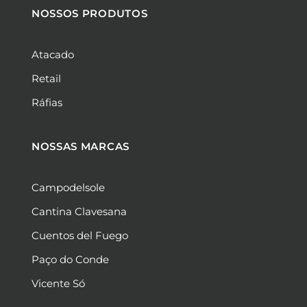
b
a
s
e
NOSSOS PRODUTOS
o
g
a
d
o
r
p
i
k
a
p
n
Atacado
m
Retail
Ráfias
NOSSAS MARCAS
Campodelsole
Cantina Clavesana
Cuentos del Fuego
Paço do Conde
Vicente Só