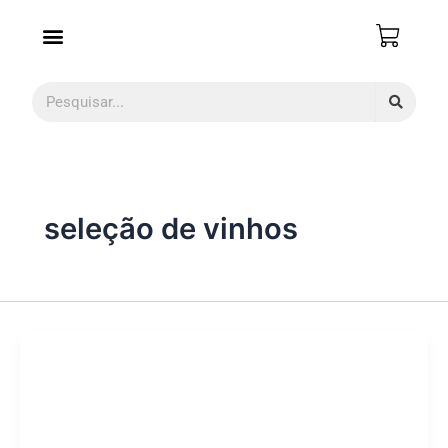
Ir
para
o
conteúdo
Pesquisar
seleção de vinhos