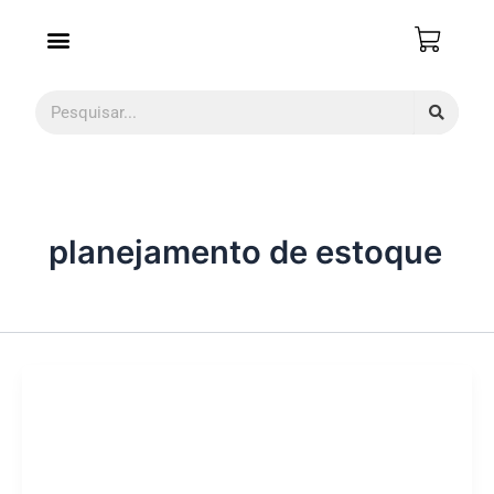
Ir
para
o
conteúdo
Pesquisar
planejamento de estoque