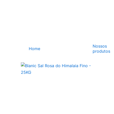
Ir
para
o
conteúdo
Nossos
Home
produtos