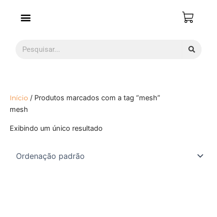
Ir
para
o
conteúdo
Pesquisar
Início
/ Produtos marcados com a tag “mesh”
mesh
Exibindo um único resultado