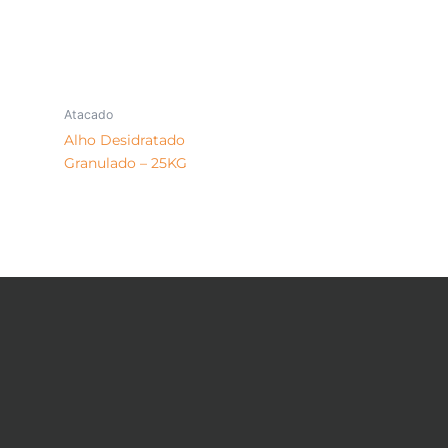
Atacado
Alho Desidratado
Granulado – 25KG