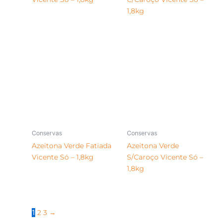
1,8kg
Conservas
Conservas
Azeitona Verde Fatiada
Azeitona Verde
Vicente Só – 1,8kg
S/Caroço Vicente Só –
1,8kg
1
2
3
→