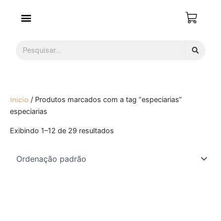
Ir
para
o
conteúdo
Pesquisar
Início
/ Produtos marcados com a tag “especiarias”
especiarias
Exibindo 1–12 de 29 resultados