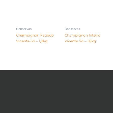
Conservas
Conservas
Champignon Fatiado
Champignon Inteiro
Vicente Só – 1,8kg
Vicente Só – 1,8kg