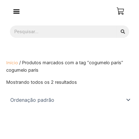
Ir
para
o
conteúdo
Pesquisar
Início
/ Produtos marcados com a tag “cogumelo paris”
cogumelo paris
Mostrando todos os 2 resultados