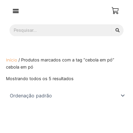
Ir
para
o
conteúdo
Pesquisar
Início
/ Produtos marcados com a tag “cebola em pó”
cebola em pó
Mostrando todos os 5 resultados