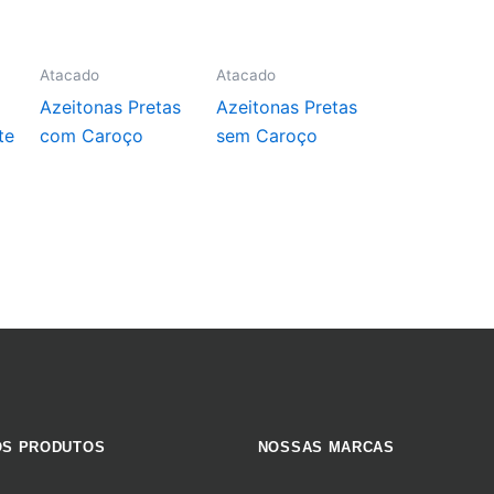
Atacado
Atacado
Azeitonas Pretas
Azeitonas Pretas
te
com Caroço
sem Caroço
S PRODUTOS
NOSSAS MARCAS