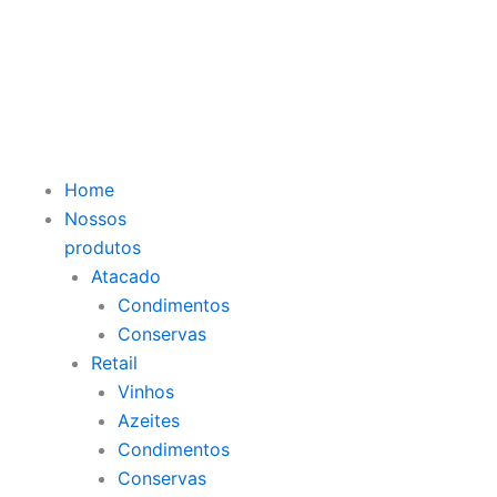
Ir
para
o
conteúdo
Home
Nossos
produtos
Atacado
Condimentos
Conservas
Retail
Vinhos
Azeites
Condimentos
Conservas