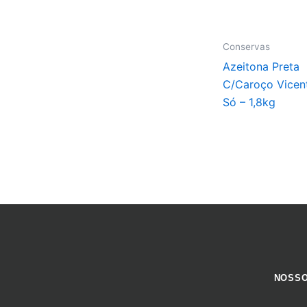
Conservas
Azeitona Preta
C/Caroço Vicen
Só – 1,8kg
NOSSO