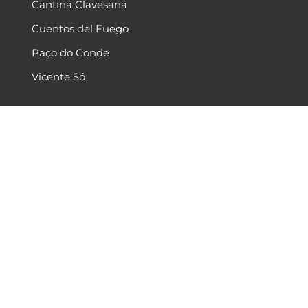
Cantina Clavesana
Cuentos del Fuego
Paço do Conde
Vicente Só
INSTITUCIONAL
Contato
Seja um distribuidor
Seja um representante
Sobre nós
Perguntas frequentes - FAQ
Vagas disponíveis