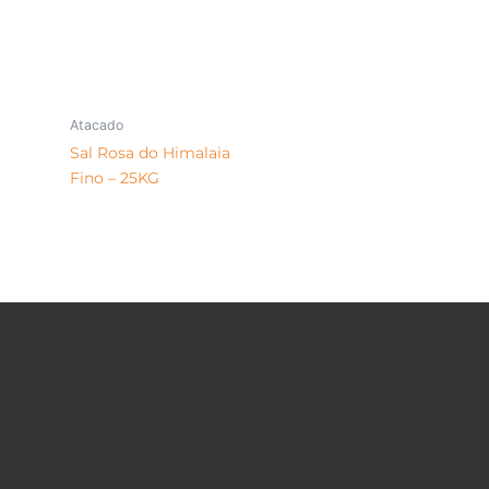
Atacado
Sal Rosa do Himalaia
Fino – 25KG